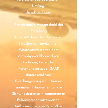
Umfang.
de.wikipedia.org
Professionelle, wissenschaftliche
Forschung
Unterstützt werden die beiden
Forscher von anerkannten
Wissenschaftlern wie dem
Astrophysiker Illobrand von
Ludwiger, Leiter der
Forschungsgruppe IGAAP
(Interdisziplinäre
Forschungsgruppe zur Analyse
anomaler Phänomene), um die
Sichtungsberichte in kompetenten
Fallrecherchen auszuwerten.
Kaliba und Trieb verfügen über